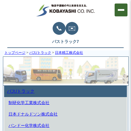
📞
✉️
バストラック7
トップページ
>
バス/トラック
>
日本精工株式会社
日本精工(NSK) ベアリング
バス/トラック
制研化学工業株式会社
日本ドナルドソン株式会社
バンドー化学株式会社